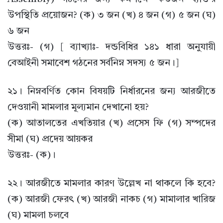
উপস্থিতি প্রয়োজন? (ক) ৩ জন (খ) ৪ জন (গ) ৫ জন (ঘ)
৬ জন
উত্তরঃ- (গ) [ ব্যাখ্যাঃ- দন্ডবিধির ১৪১ ধারা অনুযায়ী
বেআইনী সমাবেশ গঠনের সর্বনিম্ন সদস্য ৫ জন।]
২১। নিম্নবর্ণিত কোন বিষয়টি নির্ধারনের জন্য আরজীতে
দেওয়ানী মামলার মূল্যমান দেখানো হয়?
(ক) আতালতের এখতিয়ার (খ) প্রসেস ফি (গ) সম্পদের
সীমা (ঘ) প্রদেয় আয়কর
উত্তরঃ- (ক)।
২২। আরজীতে মামলার কারণ উল্লেখ না থাকলে কি হবে?
(ক) আরজী ফেরৎ (খ) আরজী নাকচ (গ) মামালার খারিজ
(ঘ) মামলা চলবে