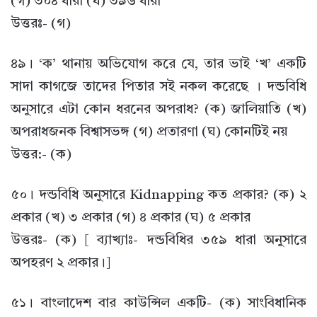
(গ) ৩০৪ ধারা (ঘ) ৩৯৬ ধারা
উত্তরঃ- (গ)
৪৯। ‘ক’ থানায় অভিযোগ করে যে, তার ভাই ‘খ’ একটি
সাদা কাগজে তাদের পিতার সই নকল করেছে । দন্ডবিধি
অনুসারে এটা কোন ধরনের অপরাধ? (ক) জালিয়াতি (খ)
অপরাধজনক বিশ্বাসভঙ্গ (গ) প্রতারণা (ঘ) কোনটিই নয়
উত্তর:- (ক)
৫০। দন্ডবিধি অনুসারে Kidnapping কত প্রকার? (ক) ২
প্রকার (খ) ৩ প্রকার (গ) ৪ প্রকার (ঘ) ৫ প্রকার
উত্তরঃ- (ক) [ ব্যাখ্যাঃ- দন্ডবিধির ৩৫৯ ধারা অনুসারে
অপহরণ ২ প্রকার।]
৫১। বাংলাদেশ বার কাউন্সিল একটি- (ক) সাংবিধানিক