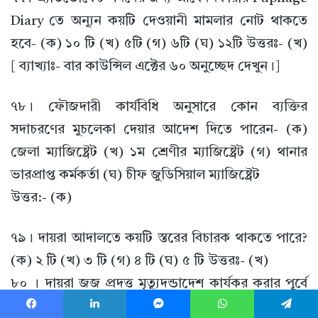
Diary তে অন্যূন কয়টি দেওয়ানী মামলার নোট থাকতে
হবে- (ক) ১০ টি (খ) ৫টি (গ) ৬টি (ঘ) ১২টি উত্তরঃ- (খ)
[ ব্যাখ্যাঃ- বার কাউন্সিল এক্টের ৬০ অনুচ্ছেদ দেখুন।]
৭৮। ফৌজদারী কার্যবিধি অনুসারে কোন ব্যক্তির
সদাচরণের মুচলেকা দেয়ার আদেশ দিতে পারেন- (ক)
জেলা ম্যাজিষ্ট্রেট (খ) ১ম শ্রেণীর ম্যাজিষ্ট্রেট (গ) থানার
ভারপ্রাপ্ত কর্মকর্তা (ঘ) চীফ জুডিসিয়াল ম্যাজিষ্ট্রেট
উত্তর:- (ক)
৭৯। দায়রা আদালতে কয়টি স্তরের বিচারক থাকতে পারে?
(ক) ২ টি (খ) ৩ টি (গ) ৪ টি (ঘ) ৫ টি উত্তরঃ- (খ)
৮০ । দায়রা জজ প্রদত্ত মৃত্যুদন্ডাদেশ কার্যকর করার পূর্বে
অনুমোদন প্রয়োজন হয়- (ক) রাষ্ট্রপতির (খ) হাইকোর্ট
Facebook
LinkedIn
Messenger
WhatsApp
Telegram