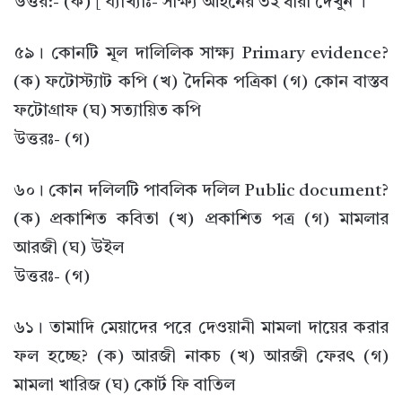
উত্তর:- (ক) [ ব্যাখ্যাঃ- সাক্ষ্য আইনের ৩২ ধারা দেখুন ।
৫৯। কোনটি মূল দালিলিক সাক্ষ্য Primary evidence?
(ক) ফটোস্ট্যাট কপি (খ) দৈনিক পত্রিকা (গ) কোন বাস্তব
ফটোগ্রাফ (ঘ) সত্যায়িত কপি
উত্তরঃ- (গ)
৬০। কোন দলিলটি পাবলিক দলিল Public document?
(ক) প্রকাশিত কবিতা (খ) প্রকাশিত পত্র (গ) মামলার
আরজী (ঘ) উইল
উত্তরঃ- (গ)
৬১। তামাদি মেয়াদের পরে দেওয়ানী মামলা দায়ের করার
ফল হচ্ছে? (ক) আরজী নাকচ (খ) আরজী ফেরৎ (গ)
মামলা খারিজ (ঘ) কোর্ট ফি বাতিল