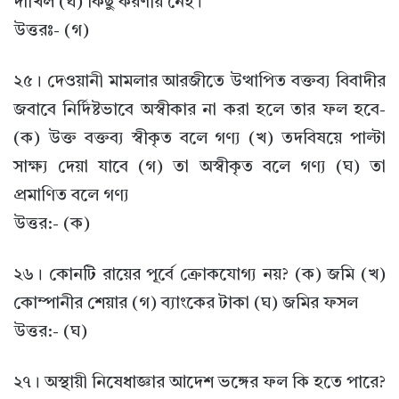
দাখিল (ঘ) কিছু করণীয় নেই।
উত্তরঃ- (গ)
২৫। দেওয়ানী মামলার আরজীতে উত্থাপিত বক্তব্য বিবাদীর
জবাবে নির্দিষ্টভাবে অস্বীকার না করা হলে তার ফল হবে-
(ক) উক্ত বক্তব্য স্বীকৃত বলে গণ্য (খ) তদবিষয়ে পাল্টা
সাক্ষ্য দেয়া যাবে (গ) তা অস্বীকৃত বলে গণ্য (ঘ) তা
প্রমাণিত বলে গণ্য
উত্তর:- (ক)
২৬। কোনটি রায়ের পূর্বে ক্রোকযোগ্য নয়? (ক) জমি (খ)
কোম্পানীর শেয়ার (গ) ব্যাংকের টাকা (ঘ) জমির ফসল
উত্তর:- (ঘ)
২৭। অস্থায়ী নিষেধাজ্ঞার আদেশ ভঙ্গের ফল কি হতে পারে?