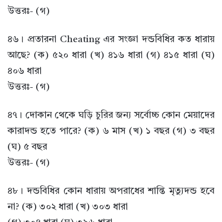
উত্তরঃ- (গ)
৪৬। প্রতারনা Cheating এর সংজ্ঞা দন্ডবিধির কত ধারায়
আছে? (ক) ৫২০ ধারা (খ) ৪১৬ ধারা (গ) ৪১৫ ধারা (ঘ)
৪০৬ ধারা
উত্তরঃ- (গ)
৪৭। দোকান থেকে ঘড়ি চুরির জন্য সর্বোচ্চ কোন মেয়াদের
কারাদন্ড হতে পারে? (ক) ৬ মাস (খ) ১ বছর (গ) ৩ বছর
(ঘ) ৫ বছর
উত্তরঃ- (গ)
৪৮। দন্ডবিধির কোন ধারায় অপরাধের শান্তি মৃত্যুদন্ড হবে
না? (ক) ৩০২ ধারা (খ) ৩০৩ ধারা