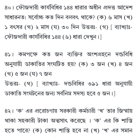
৪০। ফৌজদারী কার্যবিধির ১৪৪ ধারার অধীন প্রদত্ত আদেশ
সাধারনত: সর্বোচ্চ কত দিন বলবৎ থাকে? (ক) ৬ মাস (খ)
১ বৎসর (গ) ২ মাস (ঘ) ৩০ দিন উত্তরঃ- (গ) [ ব্যাখ্যাঃ-
ফৌজদারী কার্যবিধির ১৪৪ (৬) ধারা দেখুন।]
৪১। কমপক্ষে কত জন ব্যক্তির অংশগ্রহনে দন্ডবিধি
অনুযায়ী ডাকাতির সংঘটিত হয়? (ক) ৩ জন (খ) ৪ জন
(গ) ৫ জন (ঘ) ৭ জন
উত্তরঃ- (গ) [ ব্যাখ্যাঃ- দন্ডবিধির ৩৯১ ধারা অনুযায়ী
ডাকাতি সংঘটনের জন্য সর্বনিম্ন সদস্য হবে ৫ জন।]
৪২। ‘ক’ এর প্ররোচণায় সরকারী কর্মচারী ‘খ’ তার জিম্মায়
থাকা সহকারী টাকা অত্মসাৎ করেছে । ‘ক’ এর কি শাস্তি
হতে পারে? (ক) কোন শাস্তি হবে না (খ) ‘খ’ এর সমান