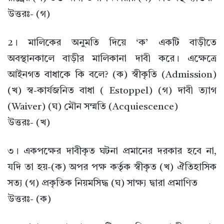
উত্তরঃ- (গ)
2। মালিকের অনুমতি দিয়ে ‘ক’ একটি বাড়ীতে
অবস্থানকালে বাড়ীর মালিকানা দাবী করে। এক্ষেত্রে
আইনগত বাধাকে কি বলে? (ক) স্বীকৃতি (Admission)
(খ) স্ব-কার্যজনিত বাধা ( Estoppel) (গ) দাবী ত্যাগ
(Waiver) (ঘ) মৌন সম্মতি (Acquiescence)
উত্তরঃ- (খ)
৩। একপক্ষের দাবীকৃত ঘটনা প্রমানের দরকার হবে না,
যদি তা হয়-(ক) অপর পক্ষ কর্তৃক স্বীকৃত (খ) ঐতিহাসিক
সত্য (গ) প্রকৃতিক নিয়মসিদ্ধ (ঘ) সাক্ষ্য দ্বারা প্রমাণিত
উত্তরঃ- (ক)