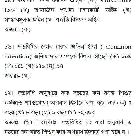
১৫। দন্ডবিধি কোন ধরনের আইন? (ক) Substantive
Law (খ) সামাজিক শৃঙ্খলা রক্ষাকারী আইন (গ)
সংস্কারমূলক আইন (ঘ) পদ্ধতি বিষয়ক আইন
উত্তর:- (ক)
১৬। দন্ডবিধির কোন ধারার অভিন্ন ইচ্ছা ( Common
intention) জনিত দায় সম্পর্কে বিধান আছে? (ক) ১০৯
(খ) ১৪১ (গ) ১৪৯ (ঘ) ৩৪
উত্তর:- (ঘ)
১৭। দন্ডবিধি অনুসারে কত বছরের কম বষস্ক শিশুর
কর্মকান্ড শাস্তিযোগ্য অপরাধ হিসাবে গণ্য হবে না? (ক) ৭
বছর (খ) ৮ বছর (গ) ৯ বছর (ঘ) ১২ বছর
উত্তরঃ- (গ) [ ব্যাখ্যাঃ- দন্ডবিধির ৮২ ধারা অনুযায়ী ৯
বছরের কম বয়স্ক শিশুর কার্য অপরাধ হিসাবে গণ্য হবে না।