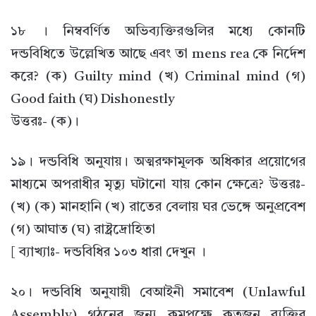
১৮ । নিম্ববর্ণিত অভিব্যক্তিরগুলির মধ্যে কোনটি
দন্ডবিধিতে উল্লেখিত আছে এবং তা mens rea কে নির্দেশ
করে? (ক) Guilty mind (খ) Criminal mind (গ)
Good faith (ঘ) Dishonestly
উত্তরঃ- (ক)।
১৯। দন্ডবিধি অনুযায়। অত্মরক্ষামূলক অধিকার প্রয়োগের
মাধ্যমে অপরাধীর মৃত্যু ঘটানো যায় কোন ক্ষেত্রে? উত্তরঃ-
(খ) (ক) মানহানি (খ) রাতের বেলায় ঘর ভেঙ্গে অনুপ্রবেশ
(গ) আঘাত (ঘ) রাষ্ট্রদ্রোহিতা
[ ব্যাখ্যাঃ- দন্ডবিধির ১০৩ ধারা দেখুন ।
২০। দন্ডবিধি অনুযায়ী বেআইনী সমাবেশ (Unlawful
Assembly) গঠনের জন্য কমপক্ষে কতজন ব্যক্তির