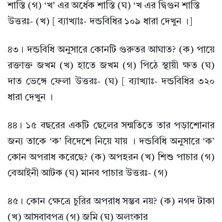
শাস্তি (গ) ‘খ’ এর অর্ধেক শাস্তি (ঘ) ‘খ এর দ্বিগুন শাস্তি
উত্তরঃ- (খ) [ ব্যাখ্যাঃ- দন্ডবিধির ১০৯ ধারা দেখুন ।]
৪৩। দন্ডবিধি অনুসারে কোনটি গুরুতর আঘাত? (ক) পায়ে
রক্তাক্ত জখম (খ) হাতে জখম (গ) পিঠে স্থায়ী ক্ষত (ঘ)
দাত ভেঙ্গে ফেলা উত্তরঃ- (ঘ) [ ব্যাখ্যাঃ- দন্ডবিধির ৩২০
ধারা দেখুন ।
৪৪। ১৫ বছরের একটি ছেলের সন্মতিতে তার পড়াশোনার
জন্য তাকে ‘ক’ বিদেশে নিয়ে যায় । দন্ডবিধি অনুসারে ‘ক’
কোন অপরাধ করেছে? (ক) অপহরন (খ) শিশু পাচার (গ)
বেআইনী আটক (ঘ) মানব পাচার উত্তরঃ- (গ)
৪৫। কোন ক্ষেত্রে চুরির অপরাধ সম্ভব নয়? (ক) নগদ টাকা
(খ) আসবাবপত্র (গ) জমি (ঘ) অলংকার