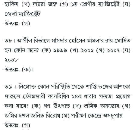
হাকিম (খ) দায়রা জজ (গ) ১ম শ্রেণীর ম্যাজিষ্ট্রেট (ঘ)
জেলা ম্যাজিষ্ট্রেট
উত্তরঃ- (গ)
৩৮। আপীল বিভাগে মাসদার হোসেন মামলার রায় ঘোষিত
হন কোন সনে? (ক) ১৯৯৯ (খ) ২০০১ (গ) ২০০৭ (ঘ)
২০০৮
উত্তরঃ- (ক)।
৩৯ । নিম্নোক্ত কোন পরিস্থিতি থেকে শাস্তি ভঙ্গের আশংকা
থাকলে ফৌজদারী কার্যবিধির ১৪৫ ধারার ক্ষমতা প্রয়োগ
করা যাবে? (ক) গণ উৎপাত (খ) শ্রমিক অসন্তোষ (গ)
জমির দখল জনিত বিরোধ (ঘ) পরীক্ষা কেন্দ্রে অসদুপায়
উত্তরঃ- (গ)