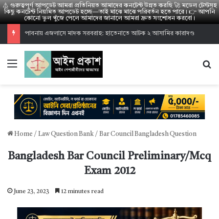
⚠️ গুরুত্বপূর্ণ আপডেট আমরা প্রতিনিয়ত আমাদের কনটেন্ট উন্নত করছি 🚀 মডেল টেস্টসহ
কিছু কনটেন্ট নিয়মিত আপডেট হচ্ছে—তাই মাঝে মাঝে পরিবর্তন হতে পারে। 👉 আপনি
কোনো ভুল খুঁজে পেলে আমাদের জানালে আমরা দ্রুত সংশোধন করবো।
হাইকোর্ট পারমিশন ভাইভা রেজাল্ট ২০২৬: উত্তীর্ণ ১৪০০ জনের তালিকা
Menu
S
Home
/
Law Question Bank
/
Bar Council Bangladesh Question
Bangladesh Bar Council Preliminary/Mcq
Exam 2012
June 23, 2023
12 minutes read