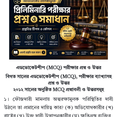
এডভোকেটশীপ (MCQ) পরীক্ষার প্রশ্ন ও উত্তর
বিগত সালের এডভোকেটশীপ (MCQ), পরীক্ষার ব্যাখ্যাসহ
প্রশ্ন ও উত্তর
২০১২ সালের অনুষ্ঠিত MCQ প্রশ্নাবলী ও উত্তরসমূহ
১। ফৌজদারী মামলায় অত্মরক্ষামূলক পরিস্থিতির দাবী
উঠলে তা প্রমানের দায়িত্ব কার? (ক) অভিযোগকারীর (খ)
রাষ্ট্রের (গ) উক্ত দাবী উত্থাপনকারীর (ঘ) ক্ষতিগ্রস্থ ব্যক্তির