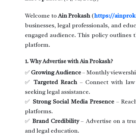
Welcome to
Ain Prokash
(
https://ainpro
businesses, legal professionals, and educ
engaged audience. This policy outlines t
platform.
1. Why Advertise with Ain Prokash?
✅
Growing Audience
– Monthly viewership
✅
Targeted Reach
– Connect with law s
seeking legal assistance.
✅
Strong Social Media Presence
– Reach
platforms.
✅
Brand Credibility
– Advertise on a tru
and legal education.