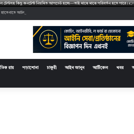
মডেল টেস্টসহ কিছু কনটেন্ট নিয়মিত আপডেট হচ্ছে—তাই মাঝে মাঝে পরিবর্তন হতে পারে
 হাতেনাতে আটক ২ আসামির কারাদণ্ড
্রতিক রায়
পড়াশোনা
চাকুরী
আইন জানুন
আর্টিকেল
খবর