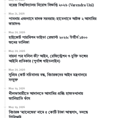
May 21, 2026
বরেন্দ্র বিশ্ববিদ্যালয় নিয়োগ বিজ্ঞপ্তি ২০২৬ (Varendra Uni)
b
e
e
u
a
May 21, 2026
পাবনায় এজলাসে মাদক সরবরাহ: হাতেনাতে আটক ২ আসামির
o
r
d
b
g
কারাদণ্ড
o
e
I
e
r
May 20, 2026
হাইকোর্ট পারমিশন ভাইভা রেজাল্ট ২০২৬: উত্তীর্ণ ১৪০০
k
s
n
a
জনের তালিকা
t
m
May 20, 2026
বায়না পত্র দলিল কী? আইন, রেজিস্ট্রেশন ও চুক্তি ভঙ্গের
আইনি প্রতিকার (পূর্ণাঙ্গ গাইডলাইন)
May 20, 2026
সুপ্রিম কোর্ট সচিবালয় বন্ধ, বিচারকদের আইন মন্ত্রণালয়ে
সংযুক্ত
May 19, 2026
নীলফামারীতে আদালতে আসামির প্রক্সি: হাজতখানায়
জালিয়াতি ফাঁস
May 19, 2026
বিচারক ‘ম্যানেজের’ নামে ৫ কোটি টাকা আত্মসাৎ, তদন্তে
পিবিআই