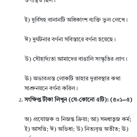
উপস্থিত ছিল।
ই) দুর্বিসহ বানানটি অধিকাংশ ব্যক্তি ভুল লেখে।
ঈ) দুর্ঘটনার বর্ণনা সবিস্তারে বর্ণনা হয়েছে।
উ) সৌহার্দ্যতা আমাদের বাঙালি সংস্কৃতির প্রাণ।
ঊ) অভাবগ্রস্ত লোকটি তাহার দুরাবস্থার কথা
সাশ্রুনয়নে বর্ণনা করিল।
সংক্ষিপ্ত টীকা লিখুন (যে-কোনো ৫টি): (৫×১=৫)
অ) প্রযোজক ও নিজন্ত ক্রিয়া; আ) সমধাতুজ কর্ম;
ই) আসত্তি; ঈ) অভিধা; উ) নিত্যবৃত্ত অতীত; ঊ)