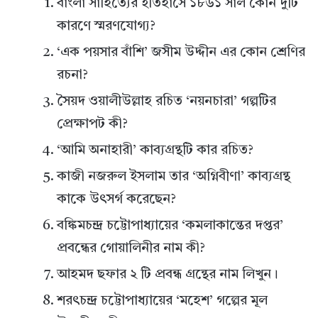
বাংলা সাহিত্যের ইতিহাসে ১৮৬১ সাল কোন দুটি
কারণে স্মরণযোগ্য?
‘এক পয়সার বাঁশি’ জসীম উদ্দীন এর কোন শ্রেণির
রচনা?
সৈয়দ ওয়ালীউল্লাহ রচিত ‘নয়নচারা’ গল্পটির
প্রেক্ষাপট কী?
‘আমি অনাহারী’ কাব্যগ্রন্থটি কার রচিত?
কাজী নজরুল ইসলাম তার ‘অগ্নিবীণা’ কাব্যগ্রন্থ
কাকে উৎসর্গ করেছেন?
বঙ্কিমচন্দ্র চট্টোপাধ্যায়ের ‘কমলাকান্তের দপ্তর’
প্রবন্ধের গোয়ালিনীর নাম কী?
আহমদ ছফার ২ টি প্রবন্ধ গ্রন্থের নাম লিখুন।
শরৎচন্দ্র চট্টোপাধ্যায়ের ‘মহেশ’ গল্পের মূল