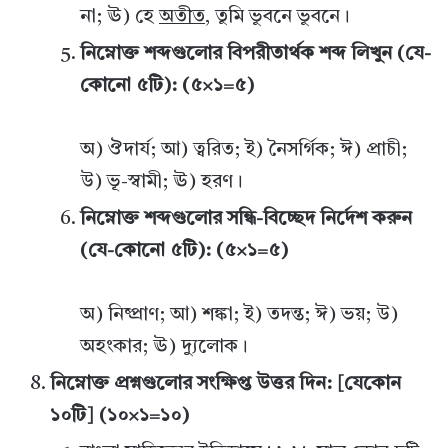
না; ঊ) হে
অতীত
, তুমি ভুবনে ভুবনে।
নিম্নোক্ত শব্দগুলোর বিপরীতার্থক শব্দ লিখুন (যে-
কোনো ৫টি): (৫×১=৫)
অ) ঔদার্য; আ) ত্বরিত; ই) নৈসর্গিক; ঈ) প্রাচী;
উ) ভূ-স্বামী; ঊ) হরণ।
নিম্নোক্ত শব্দগুলোর সন্ধি-বিচ্ছেদ নির্দেশ করুন
(যে-কোনো ৫টি): (৫×১=৫)
অ) নিষ্প্রাণ; আ) শঙ্কা; ই) তদন্ত; ঈ) ভয়; উ)
অহংকার; ঊ) দ্যুলোক।
নিম্নোক্ত প্রশ্নগুলোর সংক্ষিপ্ত উত্তর দিন: [যেকোন
১০টি] (১০×১=১০)