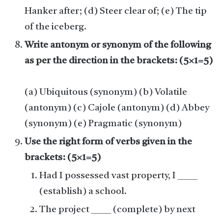
Hanker after; (d) Steer clear of; (e) The tip
of the iceberg.
Write antonym or synonym of the following
as per the direction in the brackets: (5×1=5)
(a) Ubiquitous (synonym) (b) Volatile
(antonym) (c) Cajole (antonym) (d) Abbey
(synonym) (e) Pragmatic (synonym)
Use the right form of verbs given in the
brackets: (5×1=5)
Had I possessed vast property, I _____
(establish) a school.
The project _____ (complete) by next