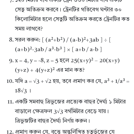
১২০ মিটার দীর্ঘ একটি ট্রেন ৩৩০ মিটার দীর্ঘ একটি
সেতু অতিক্রম করবে। ট্রেনটির গতিবেগ ঘণ্টার ৩০
কিলোমিটার হলে সেতুটি অতিক্রম করতে ট্রেনটির কত
সময় লাগবে?
সরল করুন: [ (a²+b²) / (a-b)²+3ab ] ÷ [
(a+b)²-3ab / a³-b³ ] × [ a+b / a-b ]
x = 4, y = -8, z = 5 হলে 25(x+y)² – 20(x+y)
(y+z) + 4(y+z)² এর মান কত?
যদি a = √3 + √2 হয়, তবে প্রমাণ কর যে, a³ + 1/a³ =
18√3 ।
একটি সমবাহু ত্রিভুজের প্রত্যেক বাহুর দৈর্ঘ্য ১ মিটার
বাড়ালে ক্ষেত্রফল 3√3 বর্গমিটার বেড়ে যায়।
ত্রিভুজটির বাহুর দৈর্ঘ্য নির্ণয় করুন।
প্রমাণ করুন যে, বৃত্তে অন্তর্লিখিত চতুর্ভুজের যে