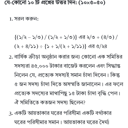
যে-কোনো ১০ টি প্রশ্নের উত্তর দিন: (১০×৫=৫০)
সরল করুন:
{(১/২ – ১/৩) / (১/২ + ১/৩)} এর ২/৩ + (৪/৩) /
(২ + ৪/১১) ÷ {১ + ১/(২ + ১/১১)} এর ৫/২৪
বার্ষিক ক্রীড়া অনুষ্ঠান করার জন্য কোনো এক সমিতির
সদস্যরা ৪৫,০০০ টাকার বাজেট করলেন এবং সিদ্ধান্ত
নিলেন যে, প্রত্যেক সদস্যই সমান চাঁদা দিবেন। কিন্তু
৫ জন সদস্য চাঁদা দিতে অসম্মতি জানালেন। এর ফলে
প্রত্যেক সদস্যের মাথাপিছু ১৫ টাকা চাঁদা বৃদ্ধি পেল।
ঐ সমিতিতে কতজন সদস্য ছিলেন?
একটি আয়তাকার ঘরের পরিসীমা একটি বর্গাকার
ঘরের পরিসীমার সমান। আয়তাকার ঘরের দৈর্ঘ্য