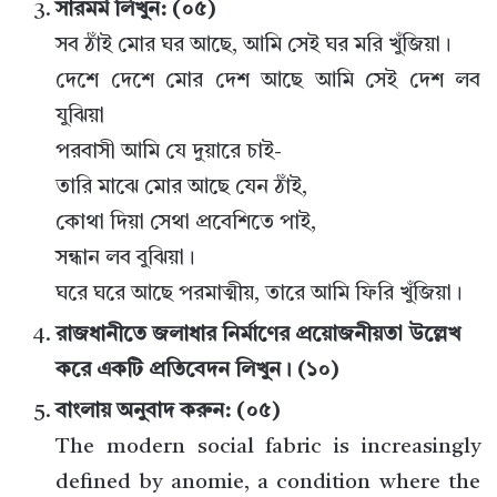
সারমর্ম লিখুন: (০৫)
সব ঠাঁই মোর ঘর আছে, আমি সেই ঘর মরি খুঁজিয়া।
দেশে দেশে মোর দেশ আছে আমি সেই দেশ লব
যুঝিয়া
পরবাসী আমি যে দুয়ারে চাই-
তারি মাঝে মোর আছে যেন ঠাঁই,
কোথা দিয়া সেথা প্রবেশিতে পাই,
সন্ধান লব বুঝিয়া।
ঘরে ঘরে আছে পরমাত্মীয়, তারে আমি ফিরি খুঁজিয়া।
রাজধানীতে জলাধার নির্মাণের প্রয়োজনীয়তা উল্লেখ
করে একটি প্রতিবেদন লিখুন। (১০)
বাংলায় অনুবাদ করুন: (০৫)
The modern social fabric is increasingly
defined by anomie, a condition where the