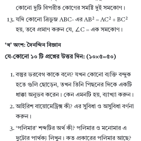
কোনো দুটি বিপরীত কোণের সমষ্টি দুই সমকোণ।
যদি কোনো ত্রিভুজ ABC- এর AB² = AC² + BC²
হয়, তবে প্রমাণ করুন যে, ∠C = এক সমকোণ।
‘খ’ অংশ: দৈনন্দিন বিজ্ঞান
যে-কোনো ১০ টি প্রশ্নের উত্তর দিন: (১০×৫=৫০)
বস্তুর ভরবেগ কাকে বলে? যখন কোনো ব্যক্তি বন্দুক
হতে গুলি ছোড়েন, তখন তিনি পিছনের দিকে একটি
ধাক্কা অনুভব করেন। কেন এমনটি হয়, ব্যাখ্যা করুন।
আইরিশ বায়োমেট্রিক্স কী? এর সুবিধা ও অসুবিধা বর্ণনা
করুন।
‘পলিমার’ শব্দটির অর্থ কী? পলিমার ও মনোমার এ
দুটোর পার্থক্য লিখুন। কত প্রকারের পলিমার আছে?