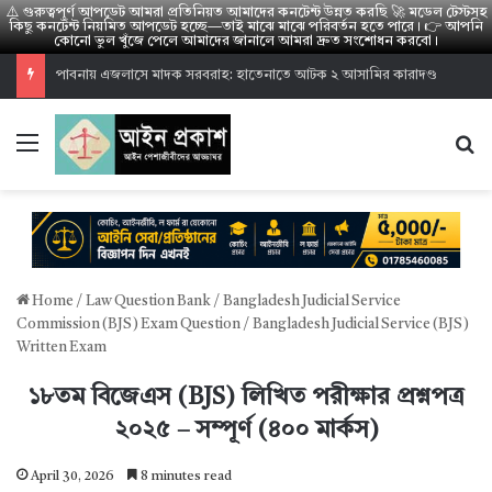
⚠️ গুরুত্বপূর্ণ আপডেট আমরা প্রতিনিয়ত আমাদের কনটেন্ট উন্নত করছি 🚀 মডেল টেস্টসহ
কিছু কনটেন্ট নিয়মিত আপডেট হচ্ছে—তাই মাঝে মাঝে পরিবর্তন হতে পারে। 👉 আপনি
কোনো ভুল খুঁজে পেলে আমাদের জানালে আমরা দ্রুত সংশোধন করবো।
হাইকোর্ট পারমিশন ভাইভা রেজাল্ট ২০২৬: উত্তীর্ণ ১৪০০ জনের তালিকা
Menu
S
Home
/
Law Question Bank
/
Bangladesh Judicial Service
Commission (BJS) Exam Question
/
Bangladesh Judicial Service (BJS)
Written Exam
১৮তম বিজেএস (BJS) লিখিত পরীক্ষার প্রশ্নপত্র
২০২৫ – সম্পূর্ণ (৪০০ মার্কস)
April 30, 2026
8 minutes read