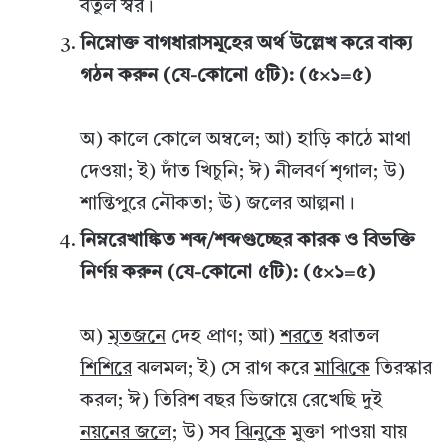
বর্তুল স্বর।
নিম্নোক্ত বাগধারাসমূহের অর্থ উল্লেখ করে বাক্য
গঠন করুন (যে-কোনো ৫টি): (৫×১=৫)
অ) কালে কোলে অম্বলে; আ) হাড়ি কাঠে মাথা
দেওয়া; ই) দাঁত খিচুনি; ঈ) নীলবর্ণ শৃগাল; উ)
শান্তিপুরে নৌকতা; ঊ) জলের আল্পনা।
নিম্নরেখাঙ্কিত শব্দ/শব্দগুচ্ছের কারক ও বিভক্তি
নির্ণয় করুন (যে-কোনো ৫টি): (৫×১=৫)
অ)
মৃতজনে
দেহ প্রাণ; আ)
শরতে
ধরাতল
শিশিরে
ঝলমল; ই) সে রাগ করে
মাঝিকে
তিরস্কার
করল; ঈ) তিরিশ বছর ভিজায়ে রেখেছি দুই
নয়নের জলে
; উ) সব
ঝিনুকে
মুক্তা পাওয়া যায়