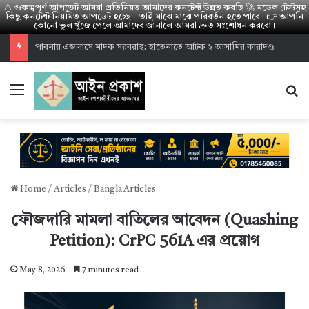
⚠️ গুরুত্বপূর্ণ আপডেট আমরা প্রতিনিয়ত আমাদের কনটেন্ট উন্নত করছি 🚀 মডেল টেস্টসহ
কিছু কনটেন্ট নিয়মিত আপডেট হচ্ছে—তাই মাঝে মাঝে পরিবর্তন হতে পারে। 👉 আপনি
কোনো ভুল খুঁজে পেলে আমাদের জানালে আমরা দ্রুত সংশোধন করবো।
হাইকোর্ট পারমিশন ভাইভা রেজাল্ট ২০২৬: উত্তীর্ণ ১৪০০ জনের তালিকা
Menu
S
Home
/
Articles
/
Bangla Articles
ফৌজদারি মামলা বাতিলের আবেদন (Quashing
Petition): CrPC 561A এর প্রয়োগ
May 8, 2026
7 minutes read