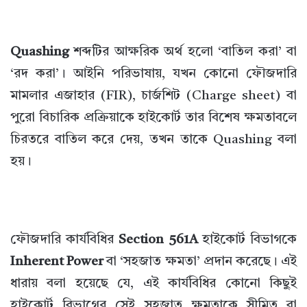
Quashing
শব্দটির আক্ষরিক অর্থ হলো ‘বাতিল করা’ বা
‘রদ করা’। আইনি পরিভাষায়, যখন কোনো ফৌজদারি
মামলার এজাহার (FIR), চার্জশিট (Charge sheet) বা
পুরো বিচারিক প্রক্রিয়াকে হাইকোর্ট তার বিশেষ ক্ষমতাবলে
চিরতরে বাতিল করে দেয়, তখন তাকে Quashing বলা
হয়।
ফৌজদারি কার্যবিধির
Section 561A
হাইকোর্ট বিভাগকে
Inherent Power
বা ‘সহজাত ক্ষমতা’ প্রদান করেছে। এই
ধারায় বলা হয়েছে যে, এই কার্যবিধির কোনো কিছুই
হাইকোর্ট বিভাগের সেই সহজাত ক্ষমতাকে সীমিত বা