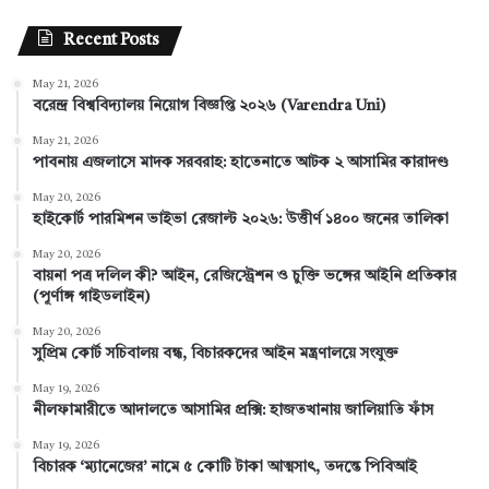
a
i
i
o
n
Recent Posts
c
n
n
u
s
May 21, 2026
e
t
k
T
t
বরেন্দ্র বিশ্ববিদ্যালয় নিয়োগ বিজ্ঞপ্তি ২০২৬ (Varendra Uni)
b
e
e
u
a
May 21, 2026
পাবনায় এজলাসে মাদক সরবরাহ: হাতেনাতে আটক ২ আসামির কারাদণ্ড
o
r
d
b
g
May 20, 2026
হাইকোর্ট পারমিশন ভাইভা রেজাল্ট ২০২৬: উত্তীর্ণ ১৪০০ জনের তালিকা
o
e
I
e
r
May 20, 2026
k
s
n
a
বায়না পত্র দলিল কী? আইন, রেজিস্ট্রেশন ও চুক্তি ভঙ্গের আইনি প্রতিকার
(পূর্ণাঙ্গ গাইডলাইন)
t
m
May 20, 2026
সুপ্রিম কোর্ট সচিবালয় বন্ধ, বিচারকদের আইন মন্ত্রণালয়ে সংযুক্ত
May 19, 2026
নীলফামারীতে আদালতে আসামির প্রক্সি: হাজতখানায় জালিয়াতি ফাঁস
May 19, 2026
বিচারক ‘ম্যানেজের’ নামে ৫ কোটি টাকা আত্মসাৎ, তদন্তে পিবিআই