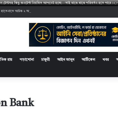
মডেল টেস্টসহ কিছু কনটেন্ট নিয়মিত আপডেট হচ্ছে—তাই মাঝে মাঝে পরিবর্তন হতে পারে
 হাতেনাতে আটক ২ আসামির কারাদণ্ড
্রতিক রায়
পড়াশোনা
চাকুরী
আইন জানুন
আর্টিকেল
খবর
on Bank