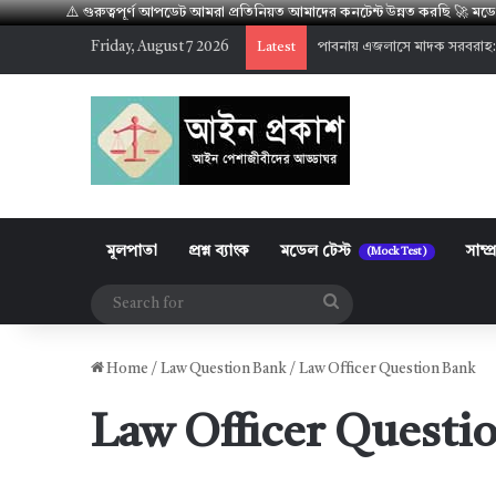
⚠️ গুরুত্বপূর্ণ আপডেট আমরা প্রতিনিয়ত আমাদের কনটেন্ট উন্নত করছি 🚀 
Friday, August 7 2026
পাবনায় এজলাসে মাদক সরবরাহ:
Latest
মূলপাতা
প্রশ্ন ব্যাংক
মডেল টেস্ট
সাম্প
(Mock Test)
Search
for
Home
/
Law Question Bank
/
Law Officer Question Bank
Law Officer Questi