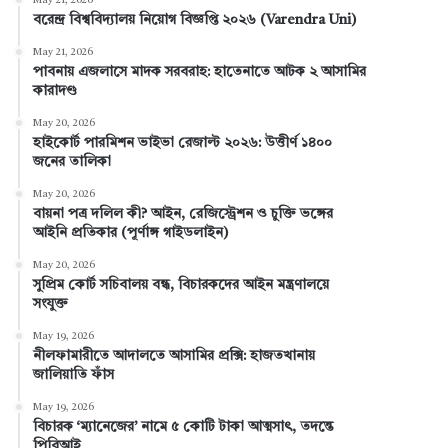
May 21, 2026
বরেন্দ্র বিশ্ববিদ্যালয় নিয়োগ বিজ্ঞপ্তি ২০২৬ (Varendra Uni)
b
e
e
u
a
May 21, 2026
পাবনায় এজলাসে মাদক সরবরাহ: হাতেনাতে আটক ২ আসামির
o
r
d
b
g
কারাদণ্ড
o
e
I
e
r
May 20, 2026
হাইকোর্ট পারমিশন ভাইভা রেজাল্ট ২০২৬: উত্তীর্ণ ১৪০০
k
s
n
a
জনের তালিকা
t
m
May 20, 2026
বায়না পত্র দলিল কী? আইন, রেজিস্ট্রেশন ও চুক্তি ভঙ্গের
আইনি প্রতিকার (পূর্ণাঙ্গ গাইডলাইন)
May 20, 2026
সুপ্রিম কোর্ট সচিবালয় বন্ধ, বিচারকদের আইন মন্ত্রণালয়ে
সংযুক্ত
May 19, 2026
নীলফামারীতে আদালতে আসামির প্রক্সি: হাজতখানায়
জালিয়াতি ফাঁস
May 19, 2026
বিচারক ‘ম্যানেজের’ নামে ৫ কোটি টাকা আত্মসাৎ, তদন্তে
পিবিআই