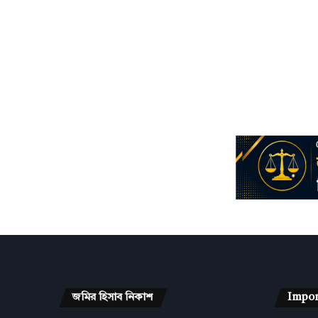
জমির হিসাব নিকাশ
Impor