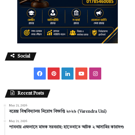
Social
F
P
L
Y
I
a
i
i
o
n
Recent Posts
c
n
n
u
s
May 21, 2026
e
t
k
T
t
বরেন্দ্র বিশ্ববিদ্যালয় নিয়োগ বিজ্ঞপ্তি ২০২৬ (Varendra Uni)
b
e
e
u
a
May 21, 2026
পাবনায় এজলাসে মাদক সরবরাহ: হাতেনাতে আটক ২ আসামির কারাদণ্ড
o
r
d
b
g