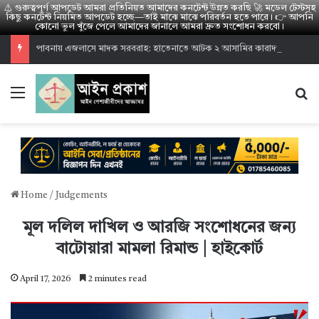
⚠️ গুরুত্বপূর্ণ আপডেট আমরা প্রতিনিয়ত আমাদের কনটেন্ট উন্নত করছি 🚀 মডেল টেস্টসহ
কিছু কনটেন্ট নিয়মিত আপডেট হচ্ছে—তাই মাঝে মাঝে পরিবর্তন হতে পারে। 👉 আপনি
কোনো ভুল খুঁজে পেলে আমাদের জানালে আমরা দ্রুত সংশোধন করবো।
পাবনায় এজলাসে মাদক সরবরাহ: হাতেনাতে আটক ২ আসামির কারাদণ্ড
Menu
S
Home
/
Judgements
মূল দলিল দাখিল ও আরজি সংশোধনের জন্য
বাটোয়ারা মামলা রিমান্ড | হাইকোর্ট
April 17, 2026
2 minutes read