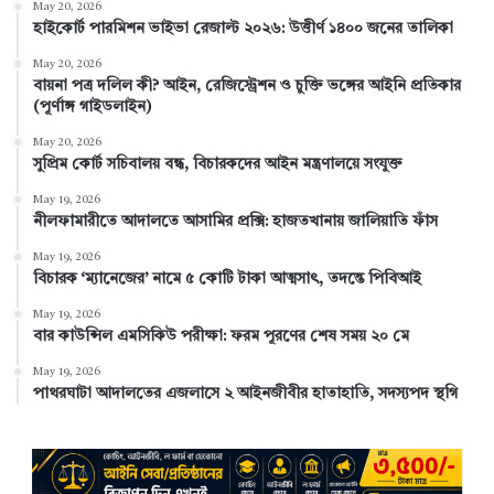
May 20, 2026
হাইকোর্ট পারমিশন ভাইভা রেজাল্ট ২০২৬: উত্তীর্ণ ১৪০০ জনের তালিকা
o
e
I
e
r
May 20, 2026
k
s
n
a
বায়না পত্র দলিল কী? আইন, রেজিস্ট্রেশন ও চুক্তি ভঙ্গের আইনি প্রতিকার
(পূর্ণাঙ্গ গাইডলাইন)
t
m
May 20, 2026
সুপ্রিম কোর্ট সচিবালয় বন্ধ, বিচারকদের আইন মন্ত্রণালয়ে সংযুক্ত
May 19, 2026
নীলফামারীতে আদালতে আসামির প্রক্সি: হাজতখানায় জালিয়াতি ফাঁস
May 19, 2026
বিচারক ‘ম্যানেজের’ নামে ৫ কোটি টাকা আত্মসাৎ, তদন্তে পিবিআই
May 19, 2026
বার কাউন্সিল এমসিকিউ পরীক্ষা: ফরম পূরণের শেষ সময় ২০ মে
May 19, 2026
পাথরঘাটা আদালতের এজলাসে ২ আইনজীবীর হাতাহাতি, সদস্যপদ স্থগি