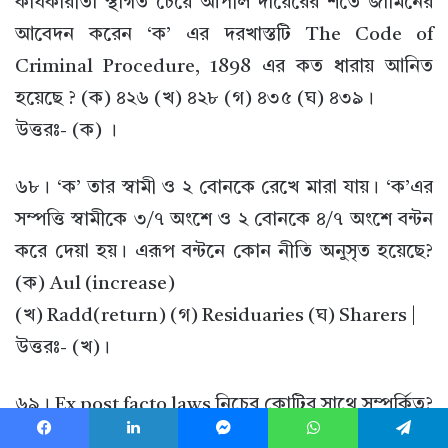
কার্যকারীতা স্থগিত চেয়ে আপীল দায়েরের শর্তে জামিনের
আবেদন করেন ‘ক’ এর দরখাস্তটি The Code of
Criminal Procedure, 1898 এর কত ধারায় আনিত
হয়েছে ? (ক) ৪২৬ (খ) ৪২৮ (গ) ৪৩৫ (ঘ) ৪৩৯।
উত্তরঃ- (ক) ।
৬৮। ‘ক’ তার স্বামী ও ২ বোনকে রেখে মারা যায়। ‘ক’এর
সম্পত্তি স্বামীকে ৩/৭ অংশে ও ২ বোনকে ৪/৭ অংশে বন্টন
করে দেয়া হয়। এরূপ বন্টনে কোন নীতি অনুসৃত হয়েছে?
(ক) Aul (increase)
(খ) Radd(return) (গ) Residuaries (ঘ) Sharers |
উত্তরঃ- (খ)।
৬৯। Ex post facto laws নিচের কোটির সাথে সম্পর্কিত?
(ক) দেওয়ানী আইন (খ) ফৌজদারী আইন (গ) দেওয়ানী
Facebook
LinkedIn
Messenger
WhatsApp
Telegram