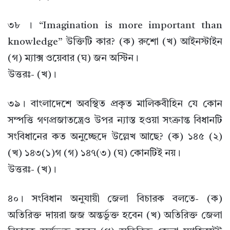
৩৮ । “Imagination is more important than
knowledge” উক্তিটি কার? (ক) রুশো (খ) আইনস্টাইন
(গ) ম্যাক্স ওয়েবার (ঘ) জন অস্টিন।
উত্তরঃ- (খ)।
৩৯। বাংলাদেশে অবস্থিত প্রকৃত মালিকবীহিন যে কোন
সম্পত্তি গণপ্রজাতন্ত্রেও উপর ন্যাস্ত হওয়া সংক্রান্ত বিধানটি
সংবিধানের কত অনুচ্ছেদে উল্লেখ আছে? (ক) ১৪৫ (২)
(খ) ১৪৩(১)গ (গ) ১৪৭(৩) (ঘ) কোনটিই নয়।
উত্তরঃ- (খ)।
৪০। সংবিধান অনুযায়ী জেলা বিচারক বলতে- (ক)
অতিরিক্ত দায়রা জজ অন্তর্ভুক্ত হবেন (খ) অতিরিক্ত জেলা