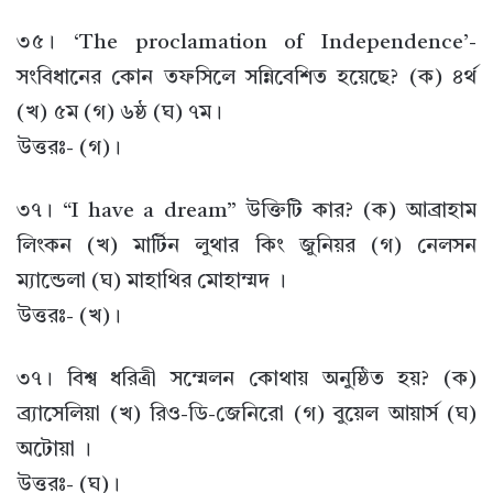
৩৫। ‘The proclamation of Independence’-
সংবিধানের কোন তফসিলে সন্নিবেশিত হয়েছে? (ক) ৪র্থ
(খ) ৫ম (গ) ৬ষ্ঠ (ঘ) ৭ম।
উত্তরঃ- (গ)।
৩৭। “I have a dream” উক্তিটি কার? (ক) আব্রাহাম
লিংকন (খ) মার্টিন লুথার কিং জুনিয়র (গ) নেলসন
ম্যান্ডেলা (ঘ) মাহাথির মোহাম্মদ ।
উত্তরঃ- (খ)।
৩৭। বিশ্ব ধরিত্রী সম্মেলন কোথায় অনুষ্ঠিত হয়? (ক)
ব্র্যাসেলিয়া (খ) রিও-ডি-জেনিরো (গ) বুয়েল আয়ার্স (ঘ)
অটোয়া ।
উত্তরঃ- (ঘ)।