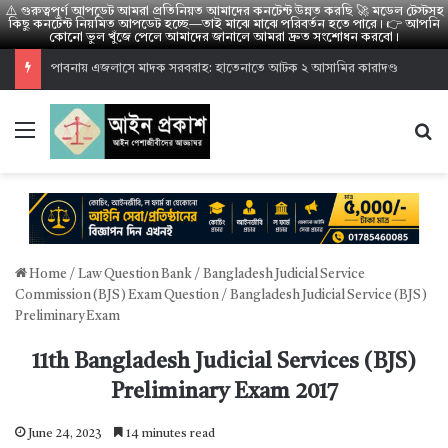
⚠️ গুরুত্বপূর্ণ আপডেট আমরা প্রতিনিয়ত আমাদের কনটেন্ট উন্নত করছি 🚀 মডেল টেস্টসহ
কিছু কনটেন্ট নিয়মিত আপডেট হচ্ছে—তাই মাঝে মাঝে পরিবর্তন হতে পারে। 👉 আপনি
কোনো ভুল খুঁজে পেলে আমাদের জানালে আমরা দ্রুত সংশোধন করবো।
হাইকোর্ট পারমিশন ভাইভা রেজাল্ট ২০২৬: উত্তীর্ণ ১৪০০ জনের তালিকা
Menu
S
Home
/
Law Question Bank
/
Bangladesh Judicial Service
Commission (BJS) Exam Question
/
Bangladesh Judicial Service (BJS)
Preliminary Exam
11th Bangladesh Judicial Services (BJS)
Preliminary Exam 2017
June 24, 2023
14 minutes read