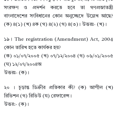
সংরক্ষণ ও প্রদর্শন করতে হবে তা গণপ্রজাতন্ত্রী
বাংলাদেশের সংবিধানের কোন অনুচ্ছেদে উল্লেখ আছে?
(ক) ৪(১) (খ) ৪ক (গ) ৪(২) (গ) ৪(৩)। উত্তরঃ- (খ)।
১৯। The registration (Amendment) Act, 2004
কোন তারিখ হতে কার্যকর হয়?
(ক) ০১/০৭/২০০৫ (খ) ০৭/১২/২০০৪ (গ) ০৬/০১/২০০৫
(ঘ) ১২/০৭/২০০৪অ
উত্তরঃ- (ক)।
২০ । চূড়ান্ত ডিক্রীর প্রতিকার কী? (ক) আপীল (খ)
রিভিশন (গ) রিভিউ (ঘ) রেফারেন্স।
উত্তর:- (ক)।