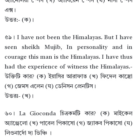
অ্যানেলিয়া স্পেস (গ) অ্যাবিয়েন স্পেস (ঘ) নাসা স্পেস
এক্স।
উত্তর:- (ক)।
৫৯। I have not been the Himalayas. But I have
seen sheikh Mujib, In personality and in
courage this man is the Himalayas. I have thus
had the experience of witness the Himalayas.-
উক্তিটি কার? (ক) ইয়াসির আরাফাত (খ) ফিদেল কাস্ত্রো
(গ) জেমস এলেন (ঘ) ডেনিসন প্রেনটিস।
উত্তরঃ- (খ)।
৬০। La Gioconda চিত্রকর্মটি কার? (ক) মাইকেল
অ্যাঞ্জেলো (খ) পাবেল পিকাসো (গ) জ্যাকব পিকাসো (ঘ)
লিওনার্দো দ্য ভিঞ্চি ।