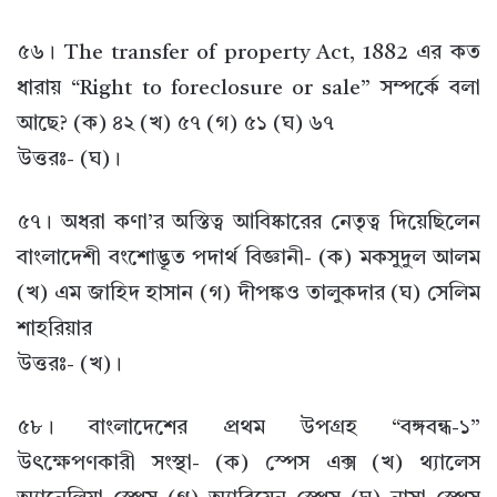
৫৬। The transfer of property Act, 1882 এর কত
ধারায় “Right to foreclosure or sale” সম্পর্কে বলা
আছে? (ক) ৪২ (খ) ৫৭ (গ) ৫১ (ঘ) ৬৭
উত্তরঃ- (ঘ)।
৫৭। অধরা কণা’র অস্তিত্ব আবিষ্কারের নেতৃত্ব দিয়েছিলেন
বাংলাদেশী বংশোদ্ভূত পদার্থ বিজ্ঞানী- (ক) মকসুদুল আলম
(খ) এম জাহিদ হাসান (গ) দীপঙ্কও তালুকদার (ঘ) সেলিম
শাহরিয়ার
উত্তরঃ- (খ)।
৫৮। বাংলাদেশের প্রথম উপগ্রহ “বঙ্গবন্ধ-১”
উৎক্ষেপণকারী সংস্থা- (ক) স্পেস এক্স (খ) থ্যালেস