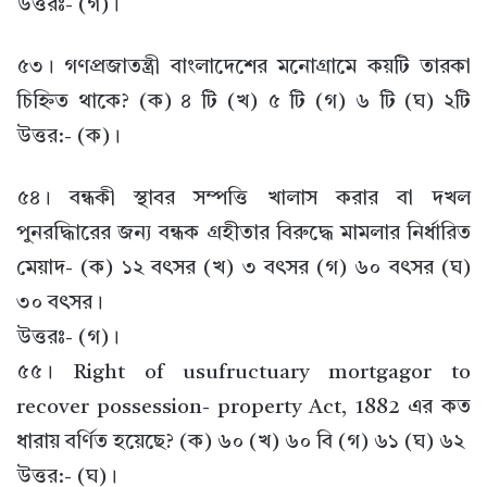
উত্তরঃ- (গ)।
৫৩। গণপ্রজাতন্ত্রী বাংলাদেশের মনোগ্রামে কয়টি তারকা
চিহ্নিত থাকে? (ক) ৪ টি (খ) ৫ টি (গ) ৬ টি (ঘ) ২টি
উত্তর:- (ক)।
৫৪। বন্ধকী স্থাবর সম্পত্তি খালাস করার বা দখল
পুনরদ্ধিারের জন্য বন্ধক গ্রহীতার বিরুদ্ধে মামলার নির্ধারিত
মেয়াদ- (ক) ১২ বৎসর (খ) ৩ বৎসর (গ) ৬০ বৎসর (ঘ)
৩০ বৎসর।
উত্তরঃ- (গ)।
৫৫। Right of usufructuary mortgagor to
recover possession- property Act, 1882 এর কত
ধারায় বর্ণিত হয়েছে? (ক) ৬০ (খ) ৬০ বি (গ) ৬১ (ঘ) ৬২
উত্তর:- (ঘ)।