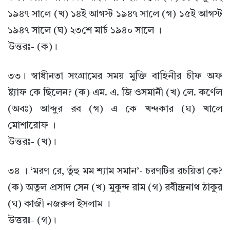
১৯৪৭ সালে (খ) ১৪ই আগস্ট ১৯৪৭ সালে (গ) ১৫ই আগস্ট
১৯৪৭ সালে (ঘ) ২৩শে মার্চ ১৯৪০ সালে ।
উত্তরঃ- (ক)।
৩৩। স্বাধীনতা সংগ্রামের সময় মুক্তি বাহিনীর চীফ অফ
ষ্ট্যাফ কে ছিলেন? (ক) এম. এ. জি ওসমানী (খ) লে. কর্ণেল
(অবঃ) আব্দুর রব (গ) এ কে খন্দকার (ঘ) খালে
মোশারোফ ।
উত্তরঃ- (খ)।
৩৪ । ‘মরণ রে, তুঁহু মম শ্যাম সমান’- চরণটির রচয়িতা কে?
(ক) অতুল প্রসাদ সেন (খ) মুকুন্দ রাম (গ) রবীন্দ্রনাথ ঠাকুর
(ঘ) কাজী নজরুল ইসলাম ।
উত্তরঃ- (গ)।