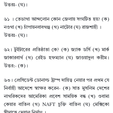
উত্তরঃ- (ঘ)।
৬১ । তেভাগা আন্দলোন কোন জেলায় সংঘটিত হয়? (ক)
নওগা (খ) চাঁপায়নবাবগঞ্জ (গ) নাটোর (ঘ) রাজশাহী ।
উত্তরঃ- (ঘ)।
৬২। টুইটারের প্রতিষ্ঠাতা কে? (ক) জ্যাক ডর্সি (খ) মার্ক
জাকারবার্গ (গ) রেইড হফম্যান (ঘ) জাওয়াদুল করীম।
উত্তর:- (ক)।
৬৩। প্রেসিডেন্ট ডোনাল্ড ট্রাম্প দায়িত্ব নেয়ার পর প্রথম যে
নির্বাহী আদেশে স্বাক্ষর করেন- (ক) সাত মুসলিম দেশের
নাগরিকদের আমেরিকা প্রবেশ সাময়িক বন্ধ (খ) ওবামা
কেয়ার বাতিল (গ) NAFT চুক্তি বাতিল (ঘ) মেক্সিকো
সীমান্তে দেয়াল নির্মাণ ।