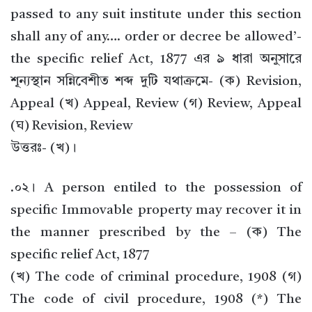
passed to any suit institute under this section
shall any of any…. order or decree be allowed’-
the specific relief Act, 1877 এর ৯ ধারা অনুসারে
শূন্যস্থান সন্নিবেশীত শব্দ দুটি যথাক্রমে- (ক) Revision,
Appeal (খ) Appeal, Review (গ) Review, Appeal
(ঘ) Revision, Review
উত্তরঃ- (খ)।
.০২। A person entiled to the possession of
specific Immovable property may recover it in
the manner prescribed by the – (ক) The
specific relief Act, 1877
(খ) The code of criminal procedure, 1908 (গ)
The code of civil procedure, 1908 (*) The