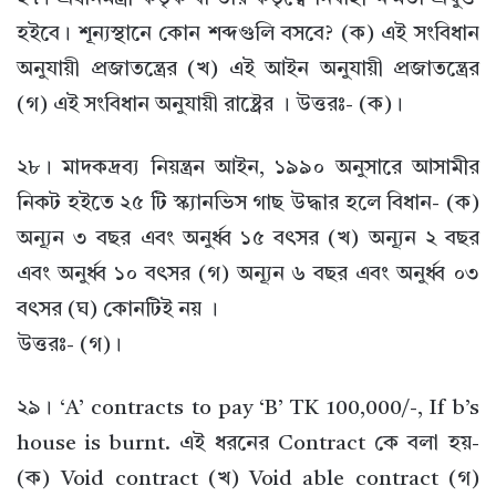
হইবে। শূন্যস্থানে কোন শব্দগুলি বসবে? (ক) এই সংবিধান
অনুযায়ী প্রজাতন্ত্রের (খ) এই আইন অনুযায়ী প্রজাতন্ত্রের
(গ) এই সংবিধান অনুযায়ী রাষ্ট্রের । উত্তরঃ- (ক)।
২৮। মাদকদ্রব্য নিয়ন্ত্রন আইন, ১৯৯০ অনুসারে আসামীর
নিকট হইতে ২৫ টি স্ক্যানভিস গাছ উদ্ধার হলে বিধান- (ক)
অন্যূন ৩ বছর এবং অনুর্ধ্ব ১৫ বৎসর (খ) অন্যূন ২ বছর
এবং অনুর্ধ্ব ১০ বৎসর (গ) অন্যূন ৬ বছর এবং অনুর্ধ্ব ০৩
বৎসর (ঘ) কোনটিই নয় ।
উত্তরঃ- (গ)।
২৯। ‘A’ contracts to pay ‘B’ TK 100,000/-, If b’s
house is burnt. এই ধরনের Contract কে বলা হয়-
(ক) Void contract (খ) Void able contract (গ)