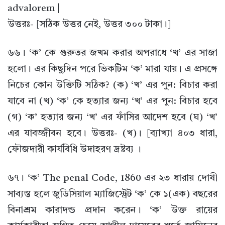
advalorem |
উত্তরঃ- [সঠিক উত্তর নেই, উত্তর ৩০০ টাকা।]
৬৬। ‘ক’ কে গুরুতর জখম করার অপরাধে ‘খ’ এর সাজা
হলো। এর কিছুদিন পরে ভিকটিম ‘ক’ মারা যায়। এ প্রসঙ্গে
নিচের কোন উক্তিটি সঠিক? (ক) ‘খ’ এর পুন: বিচার করা
যাবে না (খ) ‘ক’ কে হত্যার জন্য ‘খ’ এর পুন: বিচার হবে
(গ) ‘ক’ হত্যার জন্য ‘খ’ এর ফাঁসির আদেশ হবে (ঘ) ‘খ’
এর যাবজ্জীবন হবে। উত্তরঃ- (খ)। [ব্যাখ্যা ৪০৩ ধারা,
ফৌজদারী কার্যবিধি উদাহরণ দ্রষ্টব্য ।
৬৭। ‘ক’ The penal Code, 1860 এর ২৩ ধারায় দোষী
সাব্যস্ত হলে জুডিসিয়াল ম্যাজিস্ট্রেট ‘ক’ কে ১(এক) বছরের
বিনাশ্রম কারাদন্ড প্রদান করেন। ‘ক’ উক্ত রায়ের