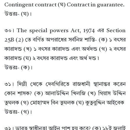
Contingent contract (ঘ) Contract in guarantee.
উত্তরঃ- (ঘ)।
৩০। The special powers Act, 1974 এর Section
25B (2) তে বর্ণিত অপরাধের সর্বনিম্ন শাস্তি- (ক) ১ বৎসর
কারাদন্ড (খ) ১ বৎসর কারাদন্ড এবং অর্থদন্ড (গ) ২ বৎসর
কারাদন্ড (ঘ) ২ বৎসর কারাদন্ড এবং অর্থ দন্ড ৷
উত্তরঃ- (ক)।
৩১। দিল্লী থেকে দেবগিরিতে রাজধানী স্থানান্তর করেন
কোন শাসক? (ক) আলাউদ্দিন খিলজি (খ) গিয়াস উদ্দিন
তুঘলক (গ) মোহাম্মদ বিন তুঘলক (ঘ) কুতুবুদ্দিন আইবেক
উত্তরঃ- (গ)।
৩২। ভারত স্বাধীনতা আইন পাশ হয় কবে? (ক) ১৮ই জুলাই