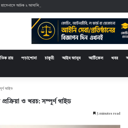
 হাতেনাতে আটক ২ আসামির কারাদণ্ড
্রতিক রায়
পড়াশোনা
চাকুরী
আইন জানুন
আর্টিকেল
খবর
ূর্ণ গাইড
ক্রিয়া ও খরচ: সম্পূর্ণ গাইড
3 minutes read