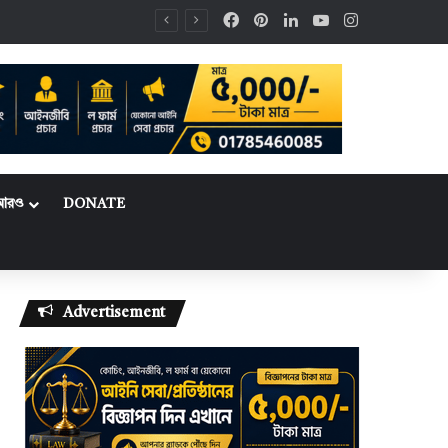
Facebook
Pinterest
LinkedIn
YouTube
Instagram
আরও
DONATE
Advertisement