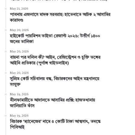
b
e
e
u
a
May 21, 2026
পাবনায় এজলাসে মাদক সরবরাহ: হাতেনাতে আটক ২ আসামির
o
r
d
b
g
কারাদণ্ড
o
e
I
e
r
May 20, 2026
হাইকোর্ট পারমিশন ভাইভা রেজাল্ট ২০২৬: উত্তীর্ণ ১৪০০
k
s
n
a
জনের তালিকা
t
m
May 20, 2026
বায়না পত্র দলিল কী? আইন, রেজিস্ট্রেশন ও চুক্তি ভঙ্গের
আইনি প্রতিকার (পূর্ণাঙ্গ গাইডলাইন)
May 20, 2026
সুপ্রিম কোর্ট সচিবালয় বন্ধ, বিচারকদের আইন মন্ত্রণালয়ে
সংযুক্ত
May 19, 2026
নীলফামারীতে আদালতে আসামির প্রক্সি: হাজতখানায়
জালিয়াতি ফাঁস
May 19, 2026
বিচারক ‘ম্যানেজের’ নামে ৫ কোটি টাকা আত্মসাৎ, তদন্তে
পিবিআই