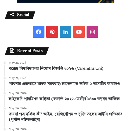
Social
F
P
L
Y
I
a
i
i
o
n
Recent Posts
c
n
n
u
s
May 21, 2026
e
t
k
T
t
বরেন্দ্র বিশ্ববিদ্যালয় নিয়োগ বিজ্ঞপ্তি ২০২৬ (Varendra Uni)
b
e
e
u
a
May 21, 2026
পাবনায় এজলাসে মাদক সরবরাহ: হাতেনাতে আটক ২ আসামির কারাদণ্ড
o
r
d
b
g
May 20, 2026
হাইকোর্ট পারমিশন ভাইভা রেজাল্ট ২০২৬: উত্তীর্ণ ১৪০০ জনের তালিকা
o
e
I
e
r
May 20, 2026
k
s
n
a
বায়না পত্র দলিল কী? আইন, রেজিস্ট্রেশন ও চুক্তি ভঙ্গের আইনি প্রতিকার
(পূর্ণাঙ্গ গাইডলাইন)
t
m
May 20, 2026