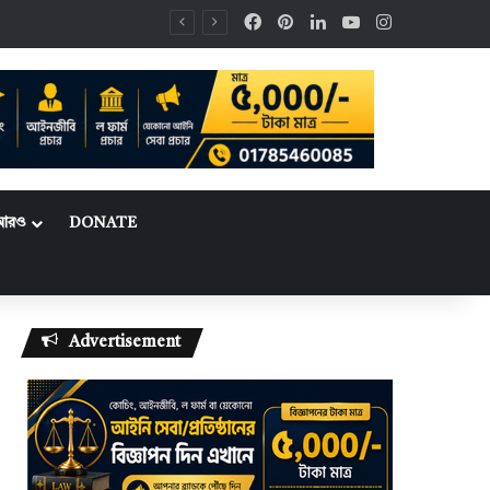
Facebook
Pinterest
LinkedIn
YouTube
Instagram
আরও
DONATE
Advertisement