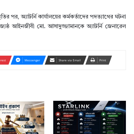
ির পর, অ্যাটর্নি কার্যালয়ের কর্মকর্তাদের পদত্যাগের ঘটনা
্যেষ্ঠ আইনজীবী মো. আসাদুজ্জামানকে অ্যাটর্নি জেনারেল
erest
Messenger
Share via Email
Print