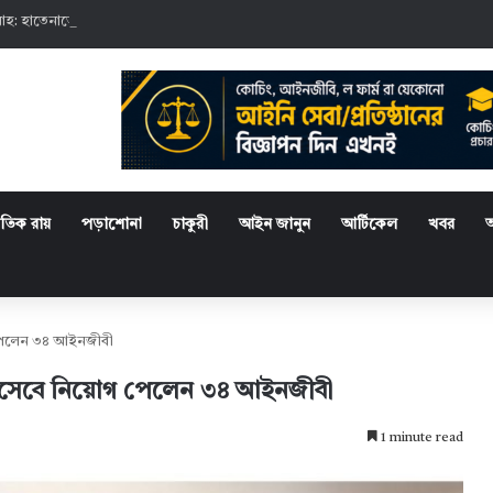
াহ: হাতেনাতে আটক ২ আসামির কারাদণ্ড
্রতিক রায়
পড়াশোনা
চাকুরী
আইন জানুন
আর্টিকেল
খবর
গ পেলেন ৩৪ আইনজীবী
 হিসেবে নিয়োগ পেলেন ৩৪ আইনজীবী
1 minute read