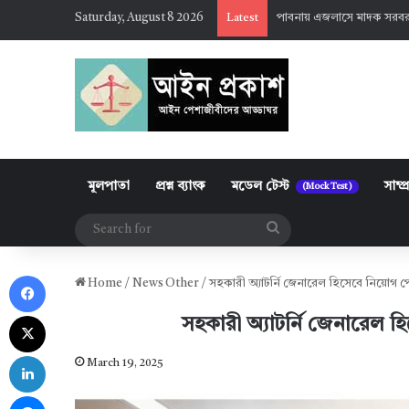
Saturday, August 8 2026
পাবনায় এজলাসে মাদক সরবর
Latest
মূলপাতা
প্রশ্ন ব্যাংক
মডেল টেস্ট
সাম্প
(Mock Test)
Search
for
Facebook
Home
/
News Other
/
সহকারী অ্যাটর্নি জেনারেল হিসেবে নিয়ো
X
সহকারী অ্যাটর্নি জেনারেল
LinkedIn
March 19, 2025
Messenger