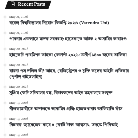
Recent Posts
c
n
n
u
s
May 21, 2026
e
t
k
T
t
বরেন্দ্র বিশ্ববিদ্যালয় নিয়োগ বিজ্ঞপ্তি ২০২৬ (Varendra Uni)
b
e
e
u
a
May 21, 2026
পাবনায় এজলাসে মাদক সরবরাহ: হাতেনাতে আটক ২ আসামির কারাদণ্ড
o
r
d
b
g
May 20, 2026
হাইকোর্ট পারমিশন ভাইভা রেজাল্ট ২০২৬: উত্তীর্ণ ১৪০০ জনের তালিকা
o
e
I
e
r
May 20, 2026
k
s
n
a
বায়না পত্র দলিল কী? আইন, রেজিস্ট্রেশন ও চুক্তি ভঙ্গের আইনি প্রতিকার
(পূর্ণাঙ্গ গাইডলাইন)
t
m
May 20, 2026
সুপ্রিম কোর্ট সচিবালয় বন্ধ, বিচারকদের আইন মন্ত্রণালয়ে সংযুক্ত
May 19, 2026
নীলফামারীতে আদালতে আসামির প্রক্সি: হাজতখানায় জালিয়াতি ফাঁস
May 19, 2026
বিচারক ‘ম্যানেজের’ নামে ৫ কোটি টাকা আত্মসাৎ, তদন্তে পিবিআই
May 19, 2026