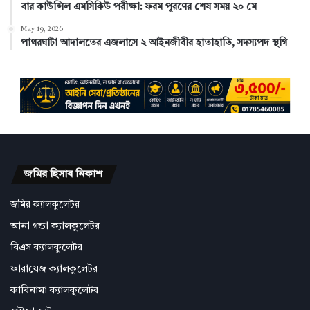
বার কাউন্সিল এমসিকিউ পরীক্ষা: ফরম পূরণের শেষ সময় ২০ মে
May 19, 2026
পাথরঘাটা আদালতের এজলাসে ২ আইনজীবীর হাতাহাতি, সদস্যপদ স্থগি
জমির হিসাব নিকাশ
জমির ক্যালকুলেটর
আনা গন্ডা ক্যালকুলেটর
বিএস ক্যালকুলেটর
ফারায়েজ ক্যালকুলেটর
কাবিনামা ক্যালকুলেটর