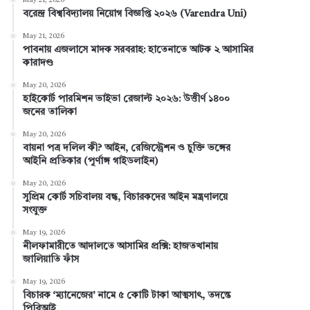
May 21, 2026
বরেন্দ্র বিশ্ববিদ্যালয় নিয়োগ বিজ্ঞপ্তি ২০২৬ (Varendra Uni)
b
e
e
u
a
May 21, 2026
পাবনায় এজলাসে মাদক সরবরাহ: হাতেনাতে আটক ২ আসামির
o
r
d
b
g
কারাদণ্ড
o
e
I
e
r
May 20, 2026
হাইকোর্ট পারমিশন ভাইভা রেজাল্ট ২০২৬: উত্তীর্ণ ১৪০০
k
s
n
a
জনের তালিকা
t
m
May 20, 2026
বায়না পত্র দলিল কী? আইন, রেজিস্ট্রেশন ও চুক্তি ভঙ্গের
আইনি প্রতিকার (পূর্ণাঙ্গ গাইডলাইন)
May 20, 2026
সুপ্রিম কোর্ট সচিবালয় বন্ধ, বিচারকদের আইন মন্ত্রণালয়ে
সংযুক্ত
May 19, 2026
নীলফামারীতে আদালতে আসামির প্রক্সি: হাজতখানায়
জালিয়াতি ফাঁস
May 19, 2026
বিচারক ‘ম্যানেজের’ নামে ৫ কোটি টাকা আত্মসাৎ, তদন্তে
পিবিআই