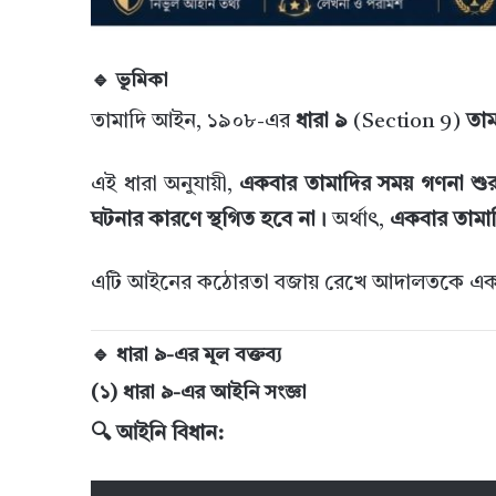
🔹 ভূমিকা
তামাদি আইন, ১৯০৮-এর
ধারা ৯
(Section 9)
তাম
এই ধারা অনুযায়ী,
একবার তামাদির সময় গণনা শুর
ঘটনার কারণে স্থগিত হবে না।
অর্থাৎ,
একবার তামাদ
এটি আইনের কঠোরতা বজায় রেখে আদালতকে একটি নি
🔹 ধারা ৯-এর মূল বক্তব্য
(১) ধারা ৯-এর আইনি সংজ্ঞা
🔍 আইনি বিধান: