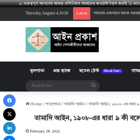
⚠️ গুরুত্বপূর্ণ আপডেট আমরা প্রতিনিয়ত আমাদের কনটেন্ট উন্নত করছি 🚀 
Tuesday, August 4 2026
পাবনায় এজলাসে মাদক সরবরা
Latest
মূলপাতা
প্রশ্ন ব্যাংক
মডেল টেস্ট
সাম্প
(Mock Test)
Search
Facebook
for
Home
/
পড়াশোনা
/
তামাদি আইন
/
তামাদি আইন, ১৯০৮-এর ধারা ৯ 
X
তামাদি আইন, ১৯০৮-এর ধারা ৯ কী বলে
LinkedIn
February 28, 2025
Messenger