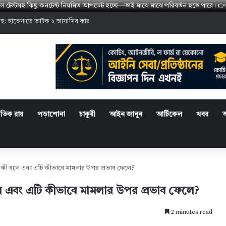
মডেল টেস্টসহ কিছু কনটেন্ট নিয়মিত আপডেট হচ্ছে—তাই মাঝে মাঝে পরিবর্তন হতে পারে
হ: হাতেনাতে আটক ২ আসামির কারাদণ্ড
্রতিক রায়
পড়াশোনা
চাকুরী
আইন জানুন
আর্টিকেল
খবর
কী বলে এবং এটি কীভাবে মামলার উপর প্রভাব ফেলে?
 এবং এটি কীভাবে মামলার উপর প্রভাব ফেলে?
2 minutes read