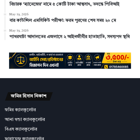
বিচারক ‘ম্যানেজের’ নামে ৫ কোটি টাকা আত্মসাৎ, তদন্তে পিবিআই
May 19, 2026
বার কাউন্সিল এমসিকিউ পরীক্ষা: ফরম পূরণের শেষ সময় ২০ মে
May 19, 2026
পাথরঘাটা আদালতের এজলাসে ২ আইনজীবীর হাতাহাতি, সদস্যপদ স্থগি
জমির হিসাব নিকাশ
জমির ক্যালকুলেটর
আনা গন্ডা ক্যালকুলেটর
বিএস ক্যালকুলেটর
ফারায়েজ ক্যালকুলেটর