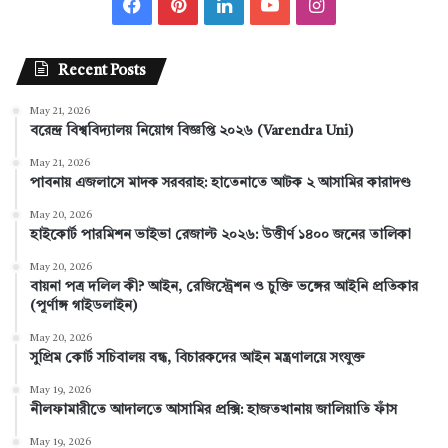
F
P
L
Y
I
a
i
i
o
n
Recent Posts
c
n
n
u
s
May 21, 2026
e
t
k
T
t
বরেন্দ্র বিশ্ববিদ্যালয় নিয়োগ বিজ্ঞপ্তি ২০২৬ (Varendra Uni)
b
e
e
u
a
May 21, 2026
পাবনায় এজলাসে মাদক সরবরাহ: হাতেনাতে আটক ২ আসামির কারাদণ্ড
o
r
d
b
g
May 20, 2026
হাইকোর্ট পারমিশন ভাইভা রেজাল্ট ২০২৬: উত্তীর্ণ ১৪০০ জনের তালিকা
o
e
I
e
r
May 20, 2026
k
s
n
a
বায়না পত্র দলিল কী? আইন, রেজিস্ট্রেশন ও চুক্তি ভঙ্গের আইনি প্রতিকার
(পূর্ণাঙ্গ গাইডলাইন)
t
m
May 20, 2026
সুপ্রিম কোর্ট সচিবালয় বন্ধ, বিচারকদের আইন মন্ত্রণালয়ে সংযুক্ত
May 19, 2026
নীলফামারীতে আদালতে আসামির প্রক্সি: হাজতখানায় জালিয়াতি ফাঁস
May 19, 2026