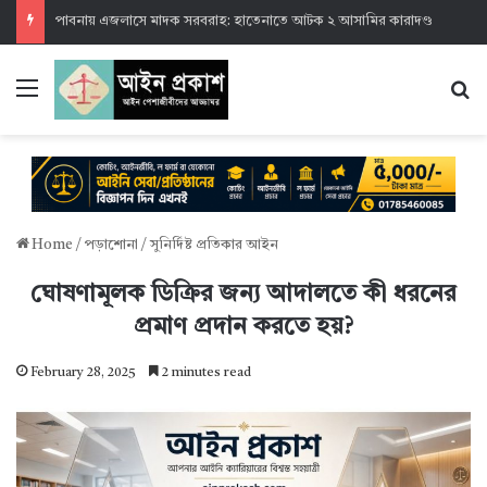
পাবনায় এজলাসে মাদক সরবরাহ: হাতেনাতে আটক ২ আসামির কারাদণ্ড
Menu
S
Home
/
পড়াশোনা
/
সুনির্দিষ্ট প্রতিকার আইন
ঘোষণামূলক ডিক্রির জন্য আদালতে কী ধরনের
প্রমাণ প্রদান করতে হয়?
February 28, 2025
2 minutes read