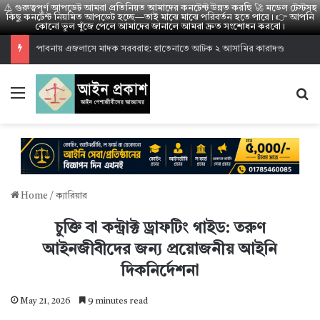
⚠️ গুরুত্বপূর্ণ আপডেট আমরা প্রতিনিয়ত আমাদের কনটেন্ট উন্নত করছি 🚀 মডেল টেস্টসহ
কিছু কনটেন্ট নিয়মিত আপডেট হচ্ছে—তাই মাঝে মাঝে পরিবর্তন হতে পারে। 👉 আপনি
কোনো ভুল খুঁজে পেলে আমাদের জানালে আমরা দ্রুত সংশোধন করবো।
হাইকোর্ট পারমিশন ভাইভা রেজাল্ট ২০২৬: উত্তীর্ণ ১৪০০ জনের তালিকা
Menu
S
Home
/
ক্যারিয়ার
চুক্তি বা কন্ট্রাক্ট ড্রাফটিং গাইড: তরুণ
আইনজীবীদের জন্য প্রয়োজনীয় আইনি
দিকনির্দেশনা
May 21, 2026
9 minutes read