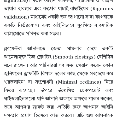
signature)। গভীর আইনি গবেষণা, সহজবোধ্য ও প্রাঞ্জল
ভাষার ব্যবহার এবং কঠোর যাচাই-বাছাইয়ের (Rigorous
validation) মাধ্যমেই একটি ভয় জাগানো সাদা কাগজকে
একটি নির্ভরযোগ্য এবং আইনিভাবে সুরক্ষিত ব্যবসায়িক
কাঠামোতে পরিণত করা সম্ভব।
ক্লায়েন্টরা আদালতে জেতা মামলার চেয়ে একটি
ঝামেলামুক্ত ডিল ক্লোজিং (Smooth closings) বেশিদিন
মনে রাখেন। আর পার্টনাররা সব সময় খেয়াল করেন কোন
জুনিয়রের ড্রাফটটি বিপক্ষ দলের কাছ থেকে সবচেয়ে কম
‘রেডলাইন’ বা সংশোধনী (Minimal redlines) নিয়ে
ফিরে এসেছে। উপরে উল্লেখিত চেকপয়েন্ট এবং
গাইডলাইনগুলো যদি আপনি অক্ষরে অক্ষরে পালন করেন,
তবে আপনার ড্রাফট করা প্রতিটি ক্লজ আপনার আইনি
দক্ষতার প্রমাণ হিসেবে কাজ করবে। এটি শুধু আপনাকে