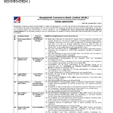
মালিকানাধীন।