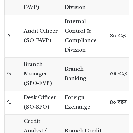
FAVP)
Division
Internal
Audit Officer
Control &
৫.
৪০ বছর
(SO-FAVP)
Compliance
Division
Branch
Branch
৬.
Manager
৫৫ বছর
Banking
(SPO-EVP)
Desk Officer
Foreign
৭.
৪০ বছর
(SO-SPO)
Exchange
Credit
Analyst /
Branch Credit