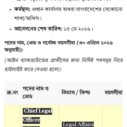
কর্মস্থল:
প্রধান কার্যালয় অথবা বাংলাদেশের যেকোনো
শাখা/অফিস।
আবেদনের শেষ তারিখ:
১৫ মে ২০২৬।
পদের নাম, গ্রেড ও সর্বোচ্চ বয়সসীমা (৩০ এপ্রিল ২০২৬
অনুযায়ী):
(আইন ব্যাকগ্রাউন্ডের প্রার্থীদের জন্য নির্দিষ্ট পদসমূহ নিচে
হাইলাইট করে দেওয়া হলো)
পদের নাম ও
ক্র.নং
বিভাগ / ফিল্ড
বয়সসীমা
গ্রেড
Chief Legal
Officer
Legal Affairs