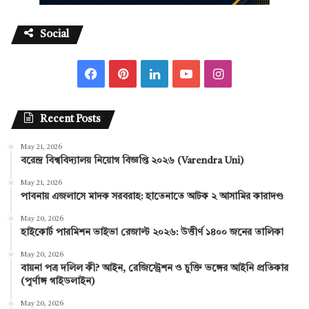
Social
F
P
L
Y
I
a
i
i
o
n
Recent Posts
c
n
n
u
s
May 21, 2026
e
t
k
T
t
বরেন্দ্র বিশ্ববিদ্যালয় নিয়োগ বিজ্ঞপ্তি ২০২৬ (Varendra Uni)
b
e
e
u
a
May 21, 2026
পাবনায় এজলাসে মাদক সরবরাহ: হাতেনাতে আটক ২ আসামির কারাদণ্ড
o
r
d
b
g
May 20, 2026
হাইকোর্ট পারমিশন ভাইভা রেজাল্ট ২০২৬: উত্তীর্ণ ১৪০০ জনের তালিকা
o
e
I
e
r
May 20, 2026
k
s
n
a
বায়না পত্র দলিল কী? আইন, রেজিস্ট্রেশন ও চুক্তি ভঙ্গের আইনি প্রতিকার
(পূর্ণাঙ্গ গাইডলাইন)
t
m
May 20, 2026