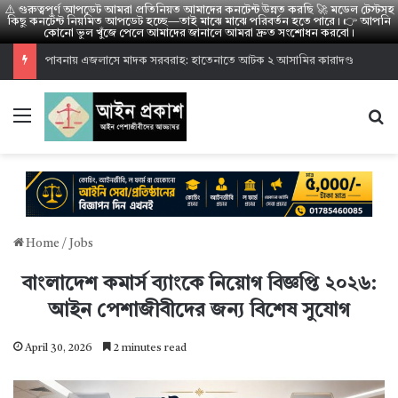
⚠️ গুরুত্বপূর্ণ আপডেট আমরা প্রতিনিয়ত আমাদের কনটেন্ট উন্নত করছি 🚀 মডেল টেস্টসহ
কিছু কনটেন্ট নিয়মিত আপডেট হচ্ছে—তাই মাঝে মাঝে পরিবর্তন হতে পারে। 👉 আপনি
কোনো ভুল খুঁজে পেলে আমাদের জানালে আমরা দ্রুত সংশোধন করবো।
পাবনায় এজলাসে মাদক সরবরাহ: হাতেনাতে আটক ২ আসামির কারাদণ্ড
Menu
S
Home
/
Jobs
বাংলাদেশ কমার্স ব্যাংকে নিয়োগ বিজ্ঞপ্তি ২০২৬:
আইন পেশাজীবীদের জন্য বিশেষ সুযোগ
April 30, 2026
2 minutes read